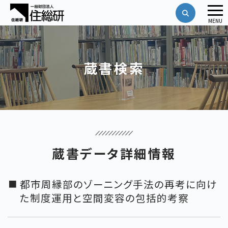
メ
MENU
ニ
ュ
ー
蔵書検索
蔵書データ詳細情報
都市周縁部のゾーニング手法の再考に向け
た制度運用と空間変容の包括的考察