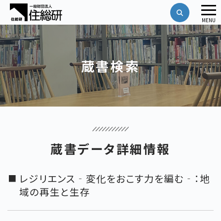
メ
MENU
ニ
ュ
ー
蔵書検索
蔵書データ詳細情報
レジリエンス‐変化をおこす力を編む‐：地
域の再生と生存