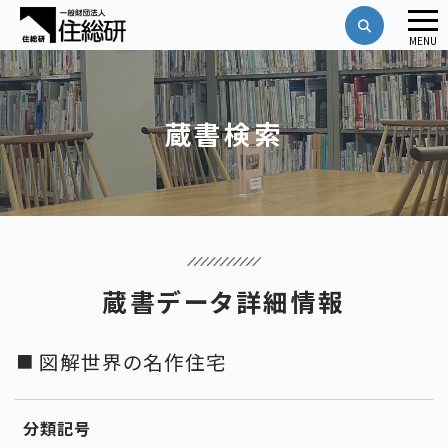
メ
MENU
ニ
ュ
ー
蔵書検索
蔵書データ詳細情報
図解世界の名作住宅
分類記号