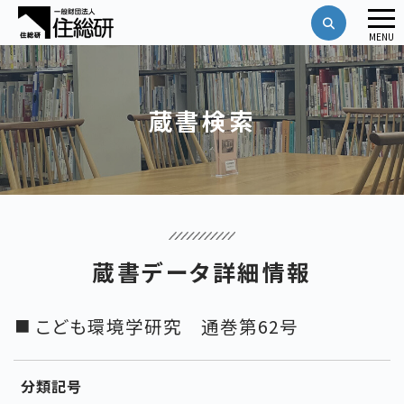
メ
MENU
ニ
ュ
ー
蔵書検索
蔵書データ詳細情報
こども環境学研究 通巻第62号
分類記号