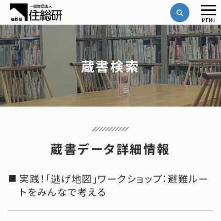
メ
MENU
ニ
ュ
ー
蔵書検索
蔵書データ詳細情報
実践！「逃げ地図」ワークショップ：避難ルー
トをみんなで考える