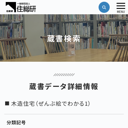
メ
MENU
ニ
ュ
ー
蔵書検索
蔵書データ詳細情報
木造住宅（ぜんぶ絵でわかる1）
分類記号