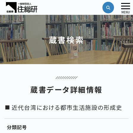
メ
MENU
ニ
ュ
ー
蔵書検索
蔵書データ詳細情報
近代台湾における都市生活施設の形成史
分類記号