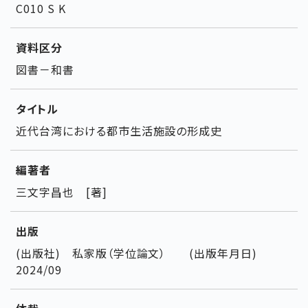
C010 S K
資料区分
図書－和書
タイトル
近代台湾における都市生活施設の形成史
編著者
三文字昌也 [著]
出版
(出版社) 私家版（学位論文） (出版年月日)
2024/09