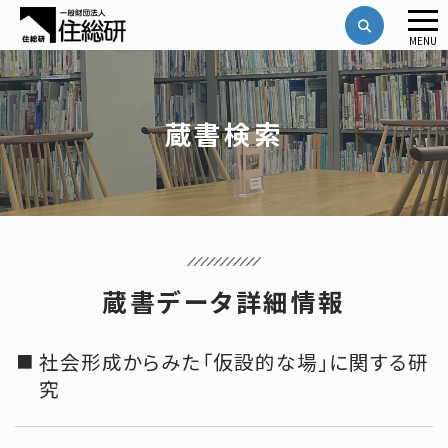
メ
MENU
ニ
ュ
ー
蔵書検索
蔵書データ詳細情報
社会形成からみた「仮設的な場」に関する研
究