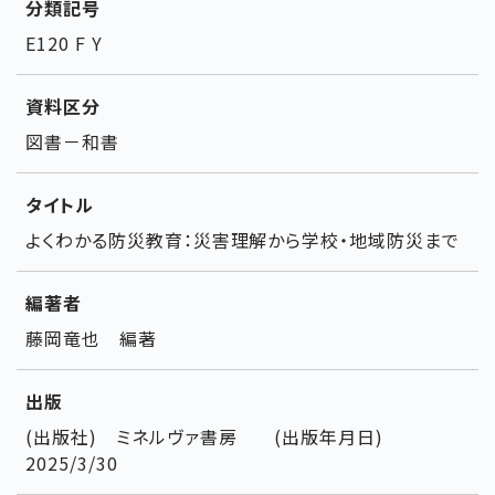
分類記号
E120 F Y
資料区分
図書－和書
タイトル
よくわかる防災教育：災害理解から学校・地域防災まで
編著者
藤岡竜也 編著
出版
(出版社) ミネルヴァ書房 (出版年月日)
2025/3/30