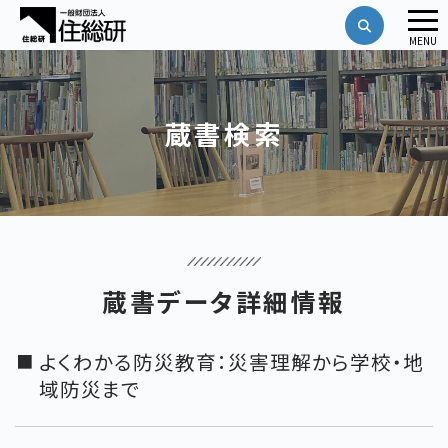
メ
MENU
ニ
ュ
ー
蔵書検索
蔵書データ詳細情報
よくわかる防災教育：災害理解から学校・地
域防災まで