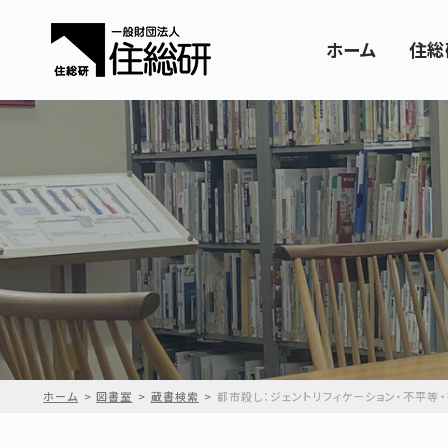
ホーム
住総
ホーム
図書室
蔵書検索
都市殺し：ジェントリフィケーション・不平等