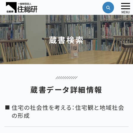
メ
MENU
ニ
ュ
ー
蔵書検索
蔵書データ詳細情報
住宅の社会性を考える：住宅観と地域社会
の形成