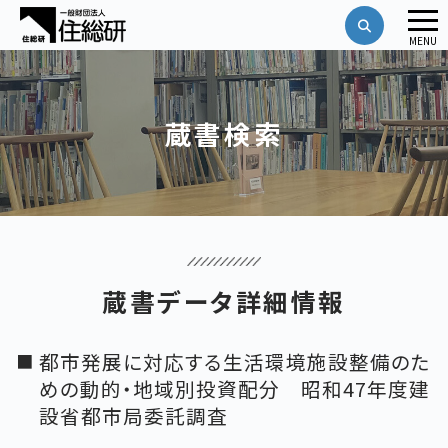
メ
MENU
ニ
ュ
ー
蔵書検索
蔵書データ詳細情報
都市発展に対応する生活環境施設整備のた
めの動的・地域別投資配分 昭和47年度建
設省都市局委託調査