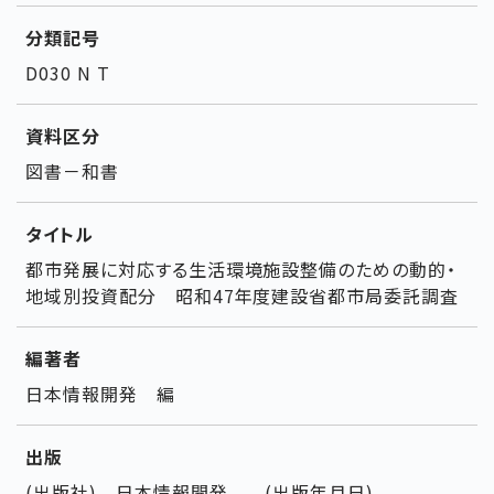
分類記号
D030 N T
資料区分
図書－和書
タイトル
都市発展に対応する生活環境施設整備のための動的・
地域別投資配分 昭和47年度建設省都市局委託調査
編著者
日本情報開発 編
出版
(出版社) 日本情報開発 (出版年月日)