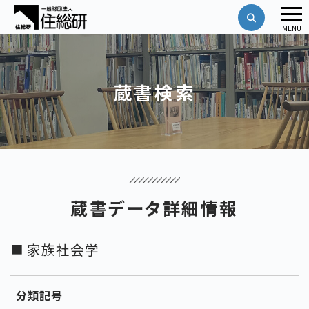
メ
MENU
ニ
ュ
ー
蔵書検索
蔵書データ詳細情報
家族社会学
分類記号