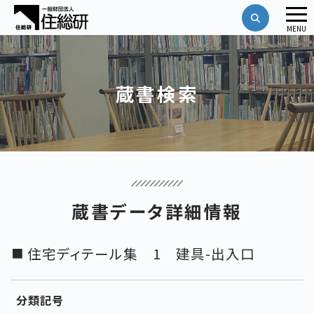
メ
MENU
ニ
ュ
ー
蔵書検索
蔵書データ詳細情報
住宅ディテール集 1 建具-出入口
分類記号