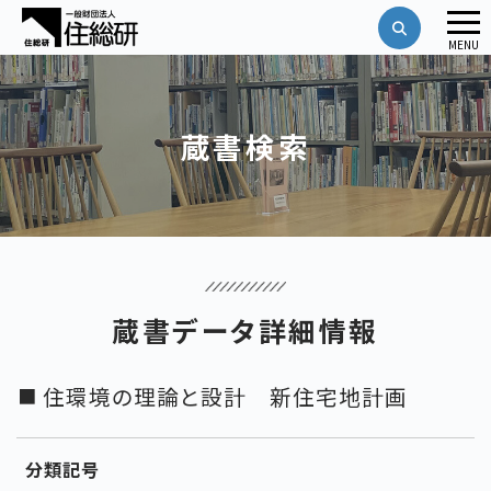
メ
MENU
ニ
ュ
ー
蔵書検索
蔵書データ詳細情報
住環境の理論と設計 新住宅地計画
分類記号