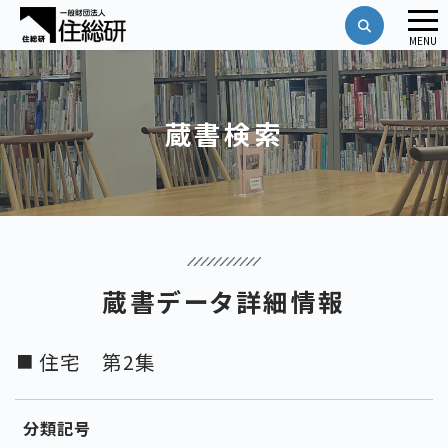
メ
MENU
ニ
ュ
ー
蔵書検索
蔵書データ詳細情報
住宅 第2集
分類記号