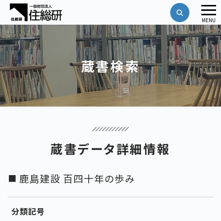
メ
MENU
ニ
ュ
ー
蔵書検索
蔵書データ詳細情報
鹿島建設 百四十年の歩み
分類記号