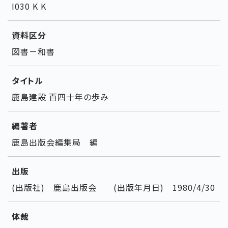
I030 K K
資料区分
図書－和書
タイトル
鹿島建設 百四十年の歩み
編著者
鹿島出版会編集局 編
出版
(出版社) 鹿島出版会 (出版年月日) 1980/4/30
体裁