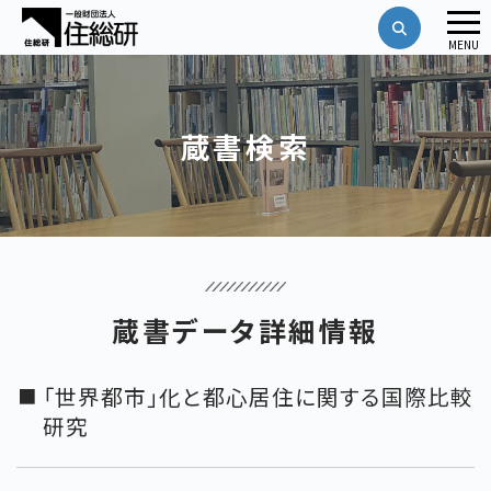
メ
MENU
ニ
ュ
ー
蔵書検索
蔵書データ詳細情報
「世界都市」化と都心居住に関する国際比較
研究