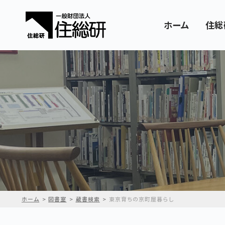
ホーム
住総
ホーム
図書室
蔵書検索
東京育ちの京町屋暮らし