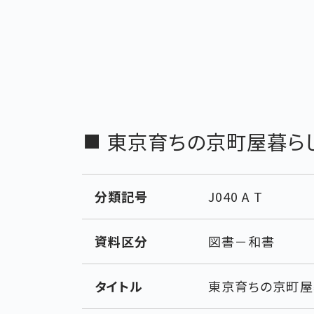
東京育ちの京町屋暮ら
分類記号
J040 A T
資料区分
図書－和書
タイトル
東京育ちの京町屋