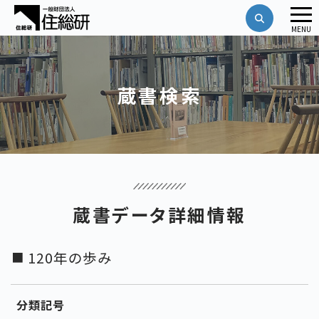
メ
MENU
ニ
ュ
ー
蔵書検索
蔵書データ詳細情報
120年の歩み
分類記号