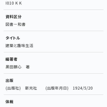
I010 K K
資料区分
図書－和書
タイトル
建築と趣味生活
編著者
黑田鵬心 著
出版
(出版社) 新光社 (出版年月日) 1924/5/20
体裁