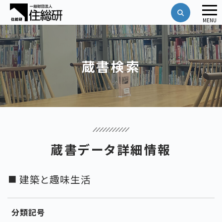
メ
MENU
ニ
ュ
ー
蔵書検索
蔵書データ詳細情報
建築と趣味生活
分類記号