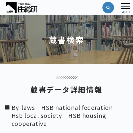
メ
MENU
ニ
ュ
ー
蔵書検索
蔵書データ詳細情報
By-laws HSB national federation
Hsb local society HSB housing
cooperative