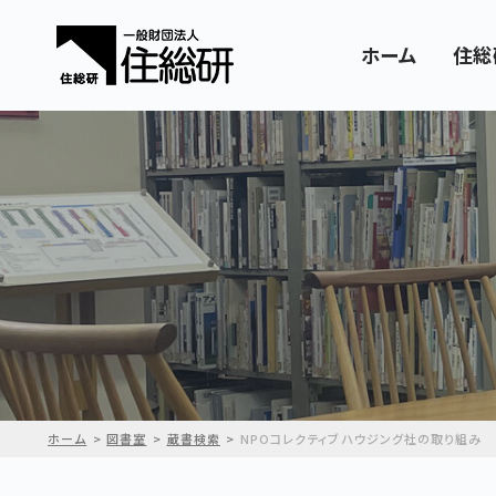
ホーム
住総
ホーム
図書室
蔵書検索
NPOコレクティブハウジング社の取り組み 