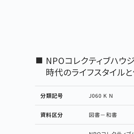
NPOコレクティブハウ
時代のライフスタイルと
分類記号
J060 K N
資料区分
図書－和書
NPOコレクティブ