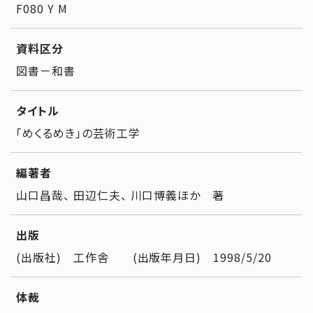
F080 Y M
資料区分
図書－和書
タイトル
「めくるめき」の芸術工学
編著者
山口昌哉、 田辺仁夫、 川口博義ほか 著
出版
(出版社) 工作舎 (出版年月日) 1998/5/20
体裁