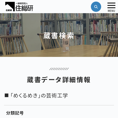
メ
MENU
ニ
ュ
ー
蔵書検索
蔵書データ詳細情報
「めくるめき」の芸術工学
分類記号