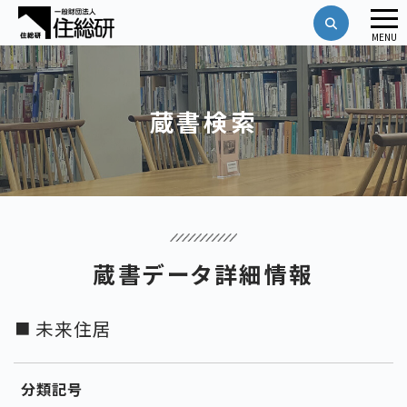
メ
MENU
ニ
ュ
ー
蔵書検索
蔵書データ詳細情報
未来住居
分類記号