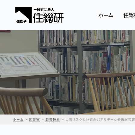
ホーム
住総
ホーム
図書室
蔵書検索
災害リスクと地価のパネルデータ分析報告