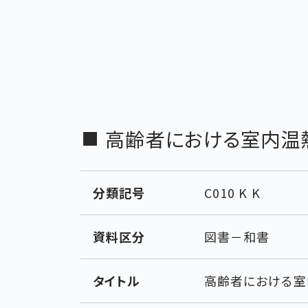
高齢者における室内温
分類記号
C010 K K
資料区分
図書－和書
タイトル
高齢者における室