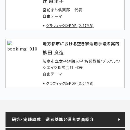
辻 麻里子
宮前まち倶楽部 代表
自由テーマ
グラフィック版PDF (2.97MB)
地方都市における空き家活用手法の実践
柳田 良造
岐阜市立女子短期大学 名誉教授/プラハアソ
シエイツ株式会社 代表
自由テーマ
グラフィック版PDF (3.04MB)
研究・実践助成
選考基準と選考委員紹介