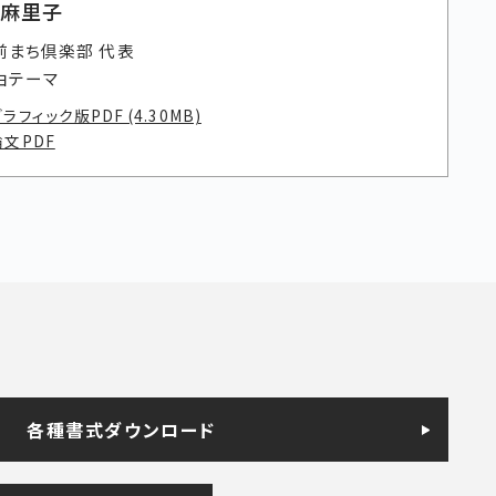
 麻里子
前まち倶楽部 代表
由テーマ
ラフィック版PDF (4.30MB)
論文PDF
各種書式ダウンロード