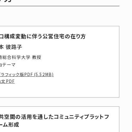
口構成変動に伴う公営住宅の在り方
本 彼路子
崎総合科学大学 教授
由テーマ
ラフィック版PDF (5.52MB)
論文PDF
共空間の活用を通したコミュニティプラットフ
ーム形成