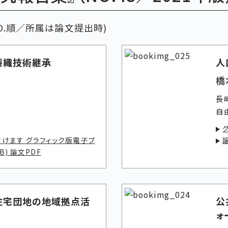
O.順／所属は論文提出時)
製織技術継承
人
橋
長
自
グ
けます グラフィック版電子ブ
B) 論文PDF
住宅団地の地域拠点活
公
ォ