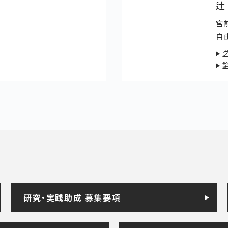
辻
宮
自
グ
研究・実践助成 募集要項