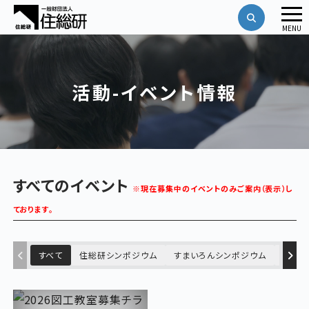
メ
MENU
ニ
ュ
ー
活動-イベント情報
すべてのイベント
※現在募集中のイベントのみご案内（表示）し
ております。
すべて
住総研シンポジウム
すまいろんシンポジウム
「住総