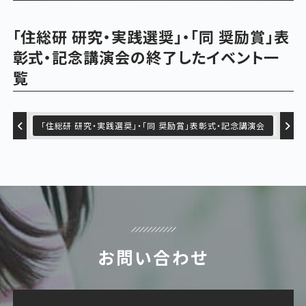
「住総研 研究・実践選奨」・「同 奨励賞」表
彰式・記念講演会の終了したイベント一
覧
ジウム
「住総研 研究・実践選奨」・「同 奨励賞」表彰式・記念講演会
「住総
お問い合わせ