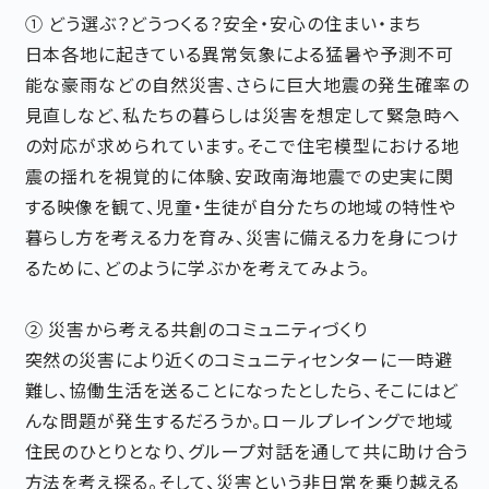
① どう選ぶ？どうつくる？安全・安心の住まい・まち
日本各地に起きている異常気象による猛暑や予測不可
能な豪雨などの自然災害、さらに巨大地震の発生確率の
見直しなど、私たちの暮らしは災害を想定して緊急時へ
の対応が求められています。そこで住宅模型における地
震の揺れを視覚的に体験、安政南海地震での史実に関
する映像を観て、児童・生徒が自分たちの地域の特性や
暮らし方を考える力を育み、災害に備える力を身につけ
るために、どのように学ぶかを考えてみよう。
② 災害から考える共創のコミュニティづくり
突然の災害により近くのコミュニティセンターに一時避
難し、協働生活を送ることになったとしたら、そこにはど
んな問題が発生するだろうか。ロ－ルプレイングで地域
住民のひとりとなり、グループ対話を通して共に助け合う
方法を考え探る。そして、災害という非日常を乗り越える