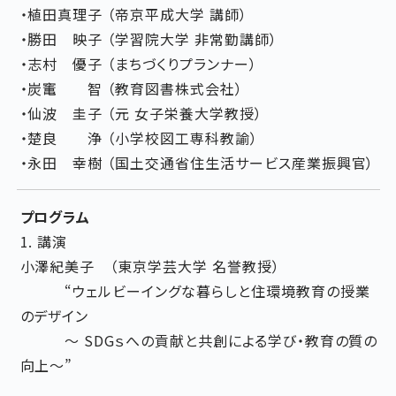
・植田真理子 （帝京平成大学 講師）
・勝田 映子 （学習院大学 非常勤講師）
・志村 優子 （まちづくりプランナー）
・炭竃 智 （教育図書株式会社）
・仙波 圭子 （元 女子栄養大学教授）
・楚良 浄 （小学校図工専科教諭）
・永田 幸樹 （国土交通省住生活サービス産業振興官）
プログラム
1. 講演
小澤紀美子 （東京学芸大学 名誉教授）
“ウェルビーイングな暮らしと住環境教育の授業
のデザイン
～ SDGｓへの貢献と共創による学び・教育の質の
向上～”