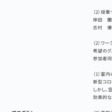
（2）授
岸田 蘭
志村 優
（2）ワー
希望のグ
参加者同
（1）室
新型コロ
しかし、
効果的な