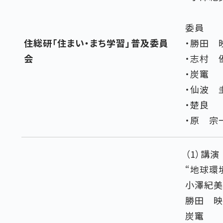
委員
住総研「住まい・まち学習」普及委員
・勝田 
会
・志村 
・炭竃 
・仙波 
・楚良 
・原 宗
（1）講演
“地球環
小澤紀美
勝田 映
炭竃 