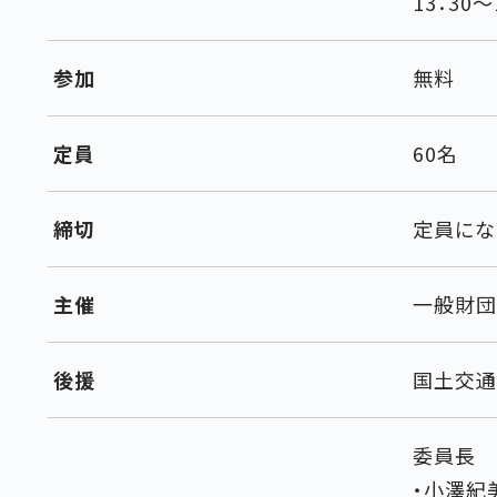
13：30～
参加
無料
定員
60名
締切
定員にな
主催
一般財団
後援
国土交通
委員長
・小澤紀