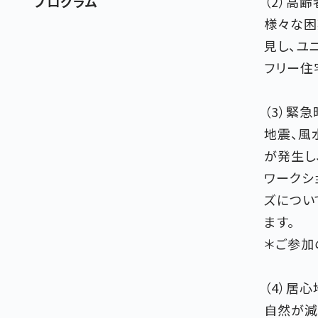
プログラム
（2）高
様々な困
見し、ユ
フリー住
（3）緊
地震、風
が発生し
ワークシ
ズについ
ます。
＊ご参加
（4）居
自然が減