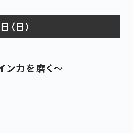
日（日）
イン力を磨く～