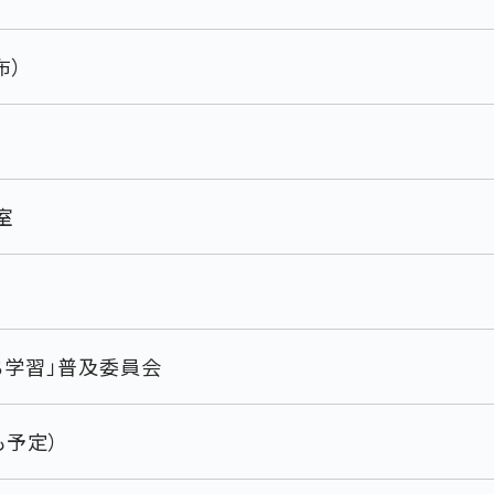
布）
室
ち学習」普及委員会
も予定）