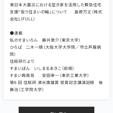
東日本大震災における空き家を活用した緊急住宅
支援「仮り住まいの輪」について
島原万丈（株式
会社LIFULL）
●連載
私のすまいろん
藤井恵介（東京大学）
ひろば
二木一順（大阪大学大学院／市立芦屋病
院）
住総研だより
すまいぼん
いしまるあきこ（前掲）
すまい再発見
安田幸一（東京工業大学）
第6 回 住総研 清水康雄賞 受賞記念講演記録
後
藤治（工学院大学）