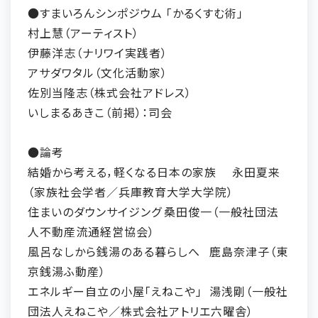
●すまいろんシンポジウム 「かるくすむ術」
村上慧（アーティスト）
伊藤洋志（ナリワイ実践者）
アサダワタル（文化活動家）
佐別当隆志（株式会社アドレス）
いしまるあきこ（前掲）：司会
●論考
結婚から考える，軽くなる日本の家族
永田夏来
（家族社会学者／兵庫教育大学大学院）
住まいのダウンサイジング
桑田俊一（一般社団法
人不動産流通経営協会）
風呂なしから銭湯のある暮らしへ
鹿島奈津子（東
京銭湯ふ動産）
エネルギー自立の小屋「えねこや」
湯浅剛（一般社
団法人えねこや／株式会社アトリエ六曜舎）