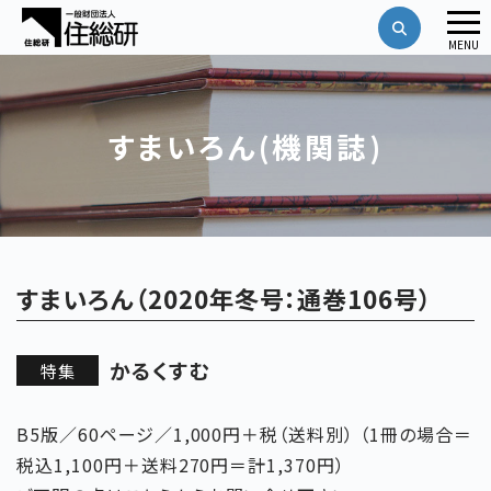
メ
MENU
ニ
ュ
ー
すまいろん(機関誌)
すまいろん（2020年冬号：通巻106号）
かるくすむ
特集
B5版／60ページ／1,000円＋税（送料別） （1冊の場合＝
税込1,100円＋送料270円＝計1,370円）