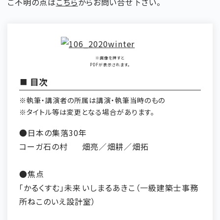
ご不明の点は
こちら
からお問い合せ下さい。
※画像を押すと
PDFが表示されます。
目次
※執筆・講演者の所属は講演・執筆当時のもの
※タイトル等は変更となる場合があります。
●日本の集落30年
コーガ石の村
畑亮／畑耕／畑拓
●焦点
「かるくすむ」未来
いしまるあきこ（一級建築士事務
所ねこのいえ設計室）