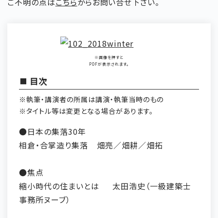
ご不明の点は
こちら
からお問い合せ下さい。
※画像を押すと
PDFが表示されます。
目次
※執筆・講演者の所属は講演・執筆当時のもの
※タイトル等は変更となる場合があります。
●日本の集落30年
相倉・合掌造り集落
畑亮／畑耕／畑拓
●焦点
縮小時代の住まいとは
太田浩史（一級建築士
事務所ヌーブ）