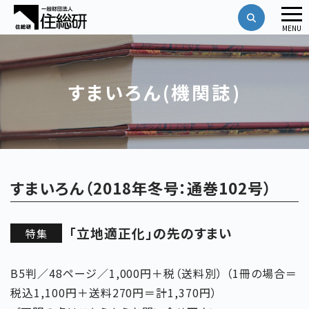
メ
MENU
ニ
ュ
ー
すまいろん(機関誌)
すまいろん（2018年冬号：通巻102号）
「立地適正化」の先のすまい
特集
B5判／48ページ／1,000円＋税（送料別） （1冊の場合＝
税込1,100円＋送料270円＝計1,370円）