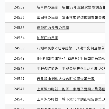
24559
岐阜県の民家 昭和52年度民家緊急調査報
24556
富田林の民家 富田林市建造物調査報告書第
24555
総説河内長野の民家
24554
加賀田の民家
24553
八潮の民家と社寺建築 八潮市史調査報告書
24549
IFHP（国際住宅・計画連合）千葉国際会議
24548
平野の町並み 平野の歴史を生かす町づくり
24547
岩見銀山御料大森の町並調査報告書
24541
上戸沢の町並 附図 集落平面図／集落屋根
24540
上戸沢の町並 城下文化財調査報告書第16