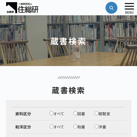
メ
MENU
ニ
ュ
ー
蔵書検索
蔵書検索
資料区分
すべて
図書
視聴覚
和洋区分
すべて
和書
洋書