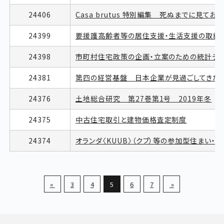
24406
Casa brutus 特別編集 死ぬまでに見てお
24399
要援護高齢者等の居住支援・生活支援の取組
24398
市町村住宅政策の企画・立案のための統計デ
24381
第四の経営基盤 日本企業が見過ごしてきたフ
24376
土地総合研究 第27巻第1号 2019年冬
24375
中古住宅取引と建物価格査定制度
24374
オランダ〈KUUB〉（クブ）等の参加型住まい
«
3
4
5
6
7
»