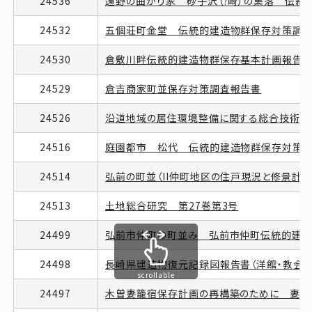
24536
遠野の曲がり家 砂子沢（?崎）の集落 伝
24532
五個荘町金堂 伝統的建造物群保存対策調
24530
倉敷川畔伝統的建造物群保存基本計画報告
24529
倉吉商家町並保存対策調査報告書
24526
沿道地域の居住環境整備に関する総合技術の
24516
庭園都市 松代 伝統的建造物群保存対策
24514
弘前の町並（II仲町地区の住戸現況と修景計
24513
土地総合研究 第27巻第3号
24499
弘前市仲町の町並み 弘前市仲町伝統的建
24498
長崎県建造物復元記録図報告書（洋館・教会堂
scrollable
24497
木曽妻籠宿保存計画の再構築のために 妻籠