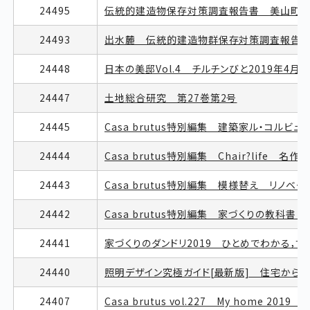
24495
伝統的建造物保存対策調査報告書 美山町か
24493
出水麓 伝統的建造物群保存対策調査報告
24448
日本の美邸Vol.4 チルチンびと2019年
24447
土地総合研究 第27巻第2号
24445
Casa brutus特別編集 建築家ル・コルビ
24444
Casa brutus特別編集 Chair?life 名
24443
Casa brutus特別編集 模様替え リノベ
24442
Casa brutus特別編集 家づくりの教科
24441
家づくりのダンドリ2019 ひとめでわかる，
24440
照明デザイン究極ガイド[最新版] 住宅から商
24407
Casa brutus vol.227 My home 20