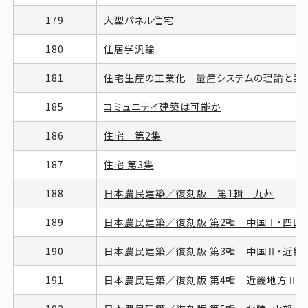
179
大型パネル住宅
180
住居学汎論
181
住宅生産の工業化 量産システムの理論と実
185
コミュニテイ建築は可能か
186
住宅 第2集
187
住宅 第3集
188
日本農民建築／復刻版 第1輯 九州
189
日本農民建築／復刻版 第2輯 中国Ⅰ・四国
190
日本農民建築／復刻版 第3輯 中国Ⅱ・近畿
191
日本農民建築／復刻版 第4輯 近畿地方Ⅱ