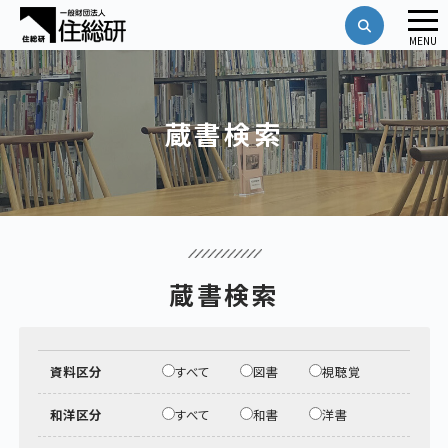
メ
MENU
ニ
ュ
ー
蔵書検索
蔵書検索
資料区分
すべて
図書
視聴覚
和洋区分
すべて
和書
洋書