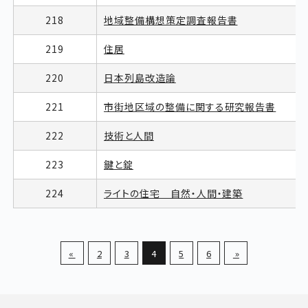
218
地域整備構想策定調査報告書
219
住居
220
日本列島改造論
221
市街地区域の整備に関する研究報告書
222
技術と人間
223
鍵と錠
224
ライトの住宅 自然・人間・建築
«
2
3
4
5
6
»