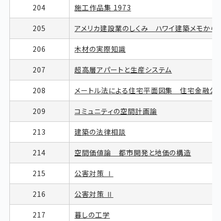
204
施工作品集 1973
205
アメリカ建設業のしくみ ハワイ建築メモから
206
木材の実際知識
207
超高層アパートと生産システム
208
メートル法による住宅平面図集 住宅金融公庫
209
コミュニティの空間計画論
213
建築の法律相談
214
空間価値論 都市開発と地価の構造
215
公害対策 Ⅰ
216
公害対策 Ⅱ
217
暮しの工学