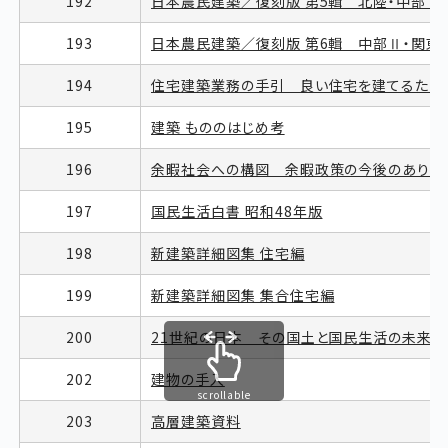
192
日本農民建築／復刻版 第5輯 北陸・中部Ⅰ
193
日本農民建築／復刻版 第6輯 中部Ⅱ・関東
194
住宅建築業務の手引 良い住宅を建てるため
195
建築 もののはじめ考
196
余暇社会への構図 余暇政策の今後のあり方
197
国民生活白書 昭和48年版
198
新建築詳細図集 住宅編
199
新建築詳細図集 集合住宅編
200
21世紀の日本 その国土と国民生活の未来像
202
建物の手入
scrollable
203
高層建築資料